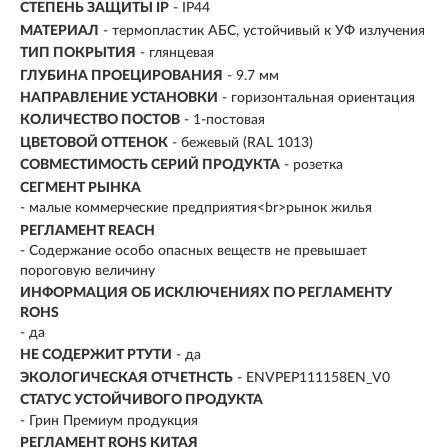
СТЕПЕНЬ ЗАЩИТЫ IP
- IP44
МАТЕРИАЛ
- термопластик АБС, устойчивый к УФ излучения
ТИП ПОКРЫТИЯ
- глянцевая
ГЛУБИНА ПРОЕЦИРОВАНИЯ
- 9.7 мм
НАПРАВЛЕНИЕ УСТАНОВКИ
- горизонтальная ориентация
КОЛИЧЕСТВО ПОСТОВ
- 1-постовая
ЦВЕТОВОЙ ОТТЕНОК
- бежевый (RAL 1013)
СОВМЕСТИМОСТЬ СЕРИЙ ПРОДУКТА
- розетка
СЕГМЕНТ РЫНКА
- малые коммерческие предприятия<br>рынок жилья
РЕГЛАМЕНТ REACH
- Содержание особо опасных веществ не превышает
пороговую величину
ИНФОРМАЦИЯ ОБ ИСКЛЮЧЕНИЯХ ПО РЕГЛАМЕНТУ
ROHS
- да
НЕ СОДЕРЖИТ РТУТИ
- да
ЭКОЛОГИЧЕСКАЯ ОТЧЕТНСТЬ
- ENVPEP111158EN_V0
СТАТУС УСТОЙЧИВОГО ПРОДУКТА
- Грин Премиум продукция
РЕГЛАМЕНТ ROHS КИТАЯ