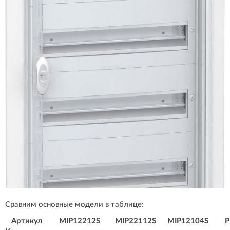
Сравним основные модели в таблице:
Артикул
MIP12212S
MIP22112S
MIP12104S
P