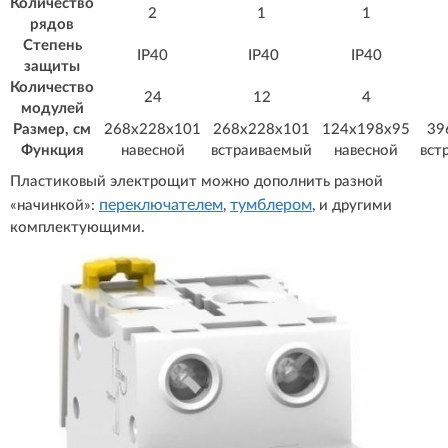
Количество
2
1
1
рядов
Степень
IP40
IP40
IP40
защиты
Количество
24
12
4
модулей
Размер, см
268х228х101
268х228х101
124х198х95
39
Функция
навесной
встраиваемый
навесной
вст
Пластиковый электрощит можно дополнить разной
переключателем
тумблером
«начинкой»:
,
, и другими
комплектующими.