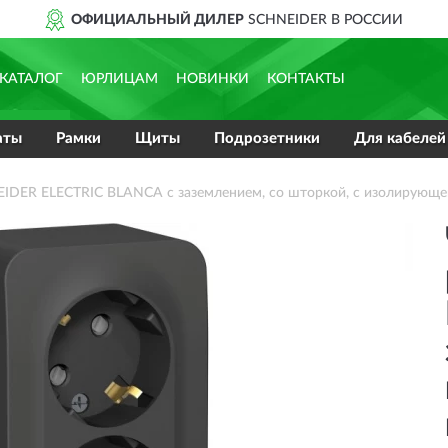
ЫЙ ДИЛЕР
SCHNEIDER В РОССИИ
КАТАЛОГ
ЮРЛИЦАМ
НОВИНКИ
КОНТАКТЫ
аты
Рамки
Щиты
Подрозетники
Для кабелей
EIDER ELECTRIC BLANCA с заземлением, со шторкой, с изолирующе