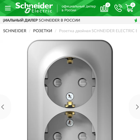
0
0
HNEIDER В РОССИИ
ДОСТАВИМ
ПО ВСЕЙ 
SCHNEIDER
РОЗЕТКИ
Розетка двойная SCHNEIDER ELECTRIC BL