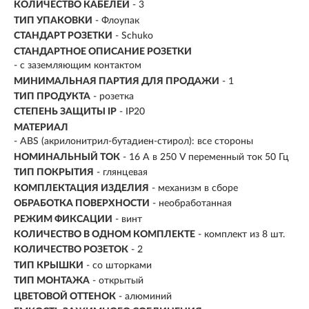
КОЛИЧЕСТВО КАБЕЛЕЙ
- 3
ТИП УПАКОВКИ
- Флоупак
СТАНДАРТ РОЗЕТКИ
- Schuko
СТАНДАРТНОЕ ОПИСАНИЕ РОЗЕТКИ
- с заземляющим контактом
МИНИМАЛЬНАЯ ПАРТИЯ ДЛЯ ПРОДАЖИ
- 1
ТИП ПРОДУКТА
- розетка
СТЕПЕНЬ ЗАЩИТЫ IP
- IP20
МАТЕРИАЛ
- ABS (акрилонитрил-бутадиен-стирол): все стороны
НОМИНАЛЬНЫЙ ТОК
- 16 A в 250 V переменный ток 50 Гц
ТИП ПОКРЫТИЯ
- глянцевая
КОМПЛЕКТАЦИЯ ИЗДЕЛИЯ
- механизм в сборе
ОБРАБОТКА ПОВЕРХНОСТИ
- необработанная
РЕЖИМ ФИКСАЦИИ
- винт
КОЛИЧЕСТВО В ОДНОМ КОМПЛЕКТЕ
- комплект из 8 шт.
КОЛИЧЕСТВО РОЗЕТОК
- 2
ТИП КРЫШКИ
- со шторками
ТИП МОНТАЖА
- открытый
ЦВЕТОВОЙ ОТТЕНОК
- алюминий